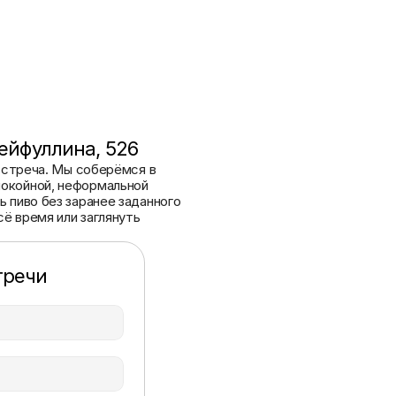
ейфуллина, 526
встреча. Мы соберёмся в 
окойной, неформальной 
 пиво без заранее заданного 
ё время или заглянуть 
тречи