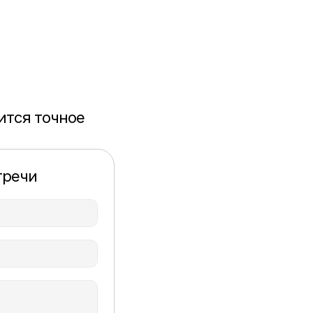
тся точное 
тречи