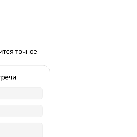
тся точное 
тречи