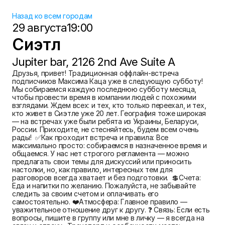
Назад ко всем городам
29 августа
19:00
Сиэтл
Jupiter bar, 2126 2nd Ave Suite A
Друзья, привет! Традиционная оффлайн-встреча 
подписчиков Максима Каца уже в следующую субботу!  
Мы собираемся каждую последнюю субботу месяца, 
чтобы провести время в компании людей с похожими 
взглядами. Ждем всех: и тех, кто только переехал, и тех, 
кто живет в Сиэтле уже 20 лет. География тоже широкая 
— на встречах уже были ребята из Украины, Беларуси, 
России. Приходите, не стесняйтесь, будем всем очень 
рады!  ✅Как проходит встреча и правила: Все 
максимально просто: собираемся в назначенное время и 
общаемся. У нас нет строгого регламента — можно 
предлагать свои темы для дискуссий или приносить 
настолки, но, как правило, интересных тем для 
разговоров всегда хватает и без подготовки.  💲Счета: 
Еда и напитки по желанию. Пожалуйста, не забывайте 
следить за своим счетом и оплачивать его 
самостоятельно. ❤️Атмосфера: Главное правило — 
уважительное отношение друг к другу. ❓ Связь: Если есть 
вопросы, пишите в группу или мне в личку — я всегда на 