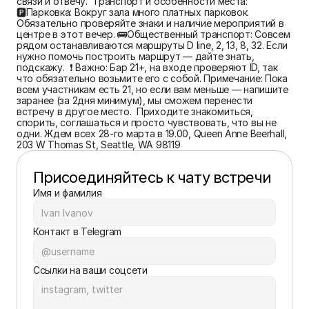
связи и отвечу.  Транспорт и особенности места:  
🅿️Парковка: Вокруг зала много платных парковок. 
Обязательно проверяйте знаки и наличие мероприятий в 
центре в этот вечер. 🚌Общественный транспорт: Совсем 
рядом останавливаются маршруты D line, 2, 13, 8, 32. Если 
нужно помочь построить маршрут — дайте знать, 
подскажу.  ❗️ Важно: Бар 21+, на входе проверяют ID, так 
что обязательно возьмите его с собой. Примечание: Пока 
всем участникам есть 21, но если вам меньше — напишите 
заранее (за 2дня минимум), мы сможем перенести 
встречу в другое место.  Приходите знакомиться, 
спорить, соглашаться и просто чувствовать, что вы не 
одни. Ждем всех 28-го марта в 19.00, Queen Anne Beerhall, 
203 W Thomas St, Seattle, WA 98119
Присоединяйтесь к чату встречи
Имя и фамилия
Контакт в Telegram
Ссылки на ваши соцсети